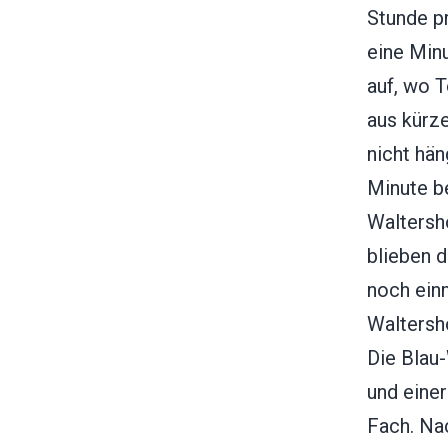
Stunde pr
eine Min
auf, wo 
aus kürz
nicht hä
Minute b
Waltersh
blieben d
noch ein
Waltersh
Die Blau
und eine
Fach. Nac