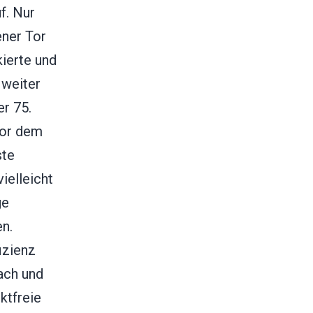
f. Nur
ener Tor
ierte und
 weiter
r 75.
vor dem
ste
ielleicht
ge
n.
izienz
ach und
ktfreie