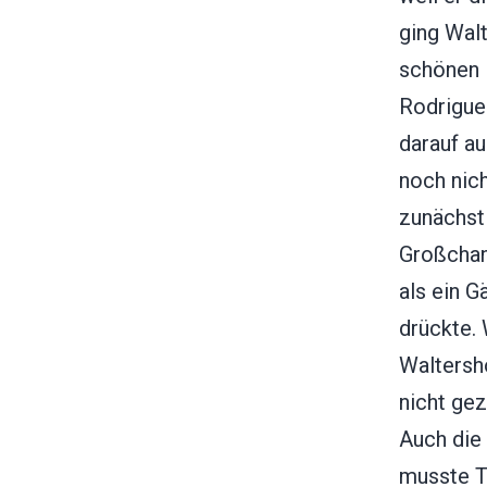
ging Walt
schönen 
Rodrigue
darauf au
noch nic
zunächst 
Großchan
als ein G
drückte. 
Waltersh
nicht gez
Auch die
musste T