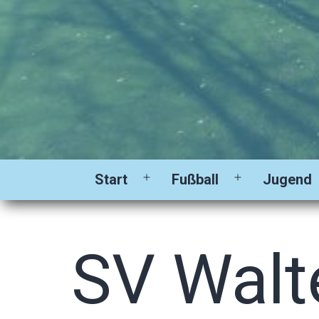
Start
Fußball
Jugend
Menü
Menü
öffnen
öffnen
SV Walt