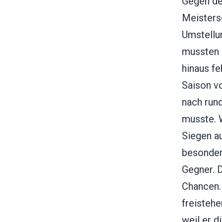
Gegen de
Meistersc
Umstellu
mussten 
hinaus fe
Saison vo
nach run
musste. 
Siegen au
besonders
Gegner. 
Chancen. 
freistehe
weil er d