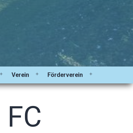
Verein
Förderverein
Menü
Menü
Menü
öffnen
öffnen
öffnen
– FC