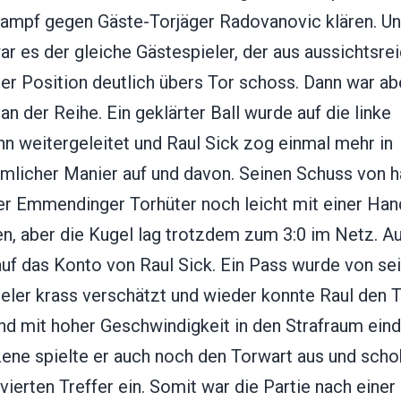
ampf gegen Gäste-Torjäger Radovanovic klären. Un
r es der gleiche Gästespieler, der aus aussichtsre
er Position deutlich übers Tor schoss. Dann war ab
n der Reihe. Ein geklärter Ball wurde auf die linke
n weitergeleitet und Raul Sick zog einmal mehr in
mlicher Manier auf und davon. Seinen Schuss von h
er Emmendinger Torhüter noch leicht mit einer Han
en, aber die Kugel lag trotzdem zum 3:0 im Netz. A
auf das Konto von Raul Sick. Ein Pass wurde von s
eler krass verschätzt und wieder konnte Raul den 
d mit hoher Geschwindigkeit in den Strafraum eindr
zene spielte er auch noch den Torwart aus und sch
vierten Treffer ein. Somit war die Partie nach einer