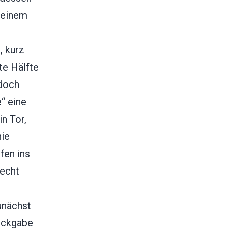
t einem
, kurz
te Hälfte
 doch
“ eine
n Tor,
nie
fen ins
recht
unächst
ückgabe