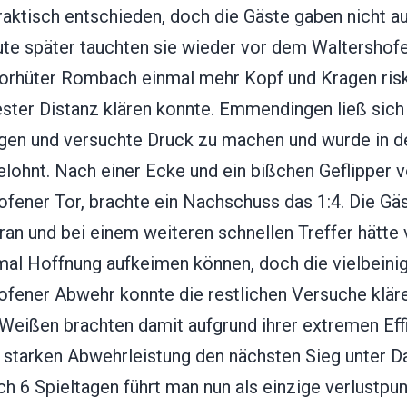
aktisch entschieden, doch die Gäste gaben nicht au
ute später tauchten sie wieder vor dem Waltershof
Torhüter Rombach einmal mehr Kopf und Kragen risk
ester Distanz klären konnte. Emmendingen ließ sich
ngen und versuchte Druck zu machen und wurde in de
elohnt. Nach einer Ecke und ein bißchen Geflipper 
ofener Tor, brachte ein Nachschuss das 1:4. Die Gä
ran und bei einem weiteren schnellen Treffer hätte v
mal Hoffnung aufkeimen können, doch die vielbeini
ofener Abwehr konnte die restlichen Versuche kläre
-Weißen brachten damit aufgrund ihrer extremen Eff
r starken Abwehrleistung den nächsten Sieg unter D
h 6 Spieltagen führt man nun als einzige verlustpun