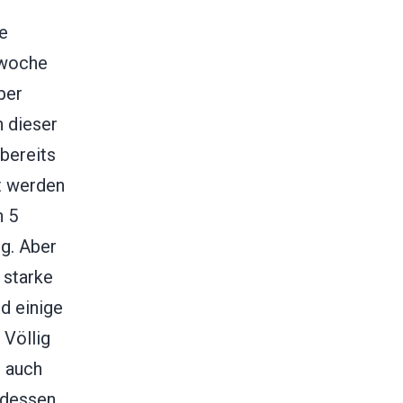
ge
rwoche
ber
n dieser
bereits
t werden
n 5
ng. Aber
 starke
d einige
 Völlig
t auch
tdessen