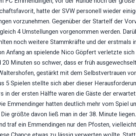
n FC Emmendingen, vor der Runde noch der große
haftsfavorit, hatte der SVW personell wieder eini
ngen vorzunehmen. Gegenüber der Startelf der Vo
gleich 4 Umstellungen vorgenommen werden. Darü
hlten noch weitere Stammkräfte und der erstmals i
n Anfang an spielende Nico Göpfert verletzte sich 
d 20 Minuten so schwer, dass er früh ausgewechsel
Waltershofen, gestärkt mit dem Selbstvertrauen vo
s 5 Spielen stellte sich aber dieser Herausforderu
 in der ersten Hälfte waren die Gäste der erwartet
Die Emmendinger hatten deutlich mehr vom Spiel un
Die größte davon ließ man in der 38. Minute liegen.
nd traf ein Emmendingen nur den Pfosten, vielleich
iese Chance etwas zu lässig verwerten wollte. Stat