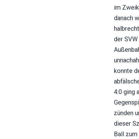
im Zweik
danach wa
halbrecht
der SVW a
Außenbah
unnachah
konnte d
abfälsch
4:0 ging 
Gegenspi
zünden un
dieser S
Ball zum 