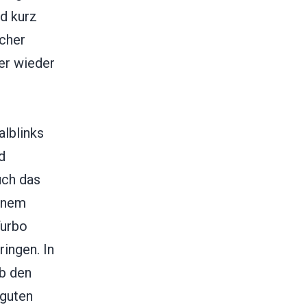
d kurz
icher
er wieder
alblinks
d
uch das
einem
Turbo
ingen. In
ob den
 guten