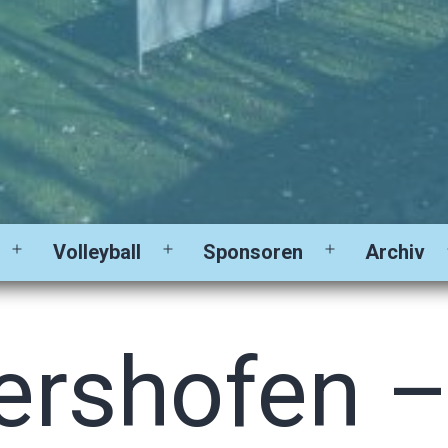
Volleyball
Sponsoren
Archiv
Menü
Menü
Menü
öffnen
öffnen
öffnen
ershofen 