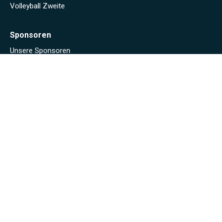
Volleyball Zweite
Sponsoren
Unsere Sponsoren
Archiv
Stadionheft online (Saison 2024/25)
Stadionheft online (Saison 2023/24)
Fäscht 2023
Tuniberg-Wein Wanderpokal 2022
Start
Spielplan/Tabellen
Torjägerliste
Sponsoren
Schmankerl zum WWP 2012
Sport-Wochenende 2022
Projekte 2021
Kunstrasen Eröffnung
Baustellen Tagebuch