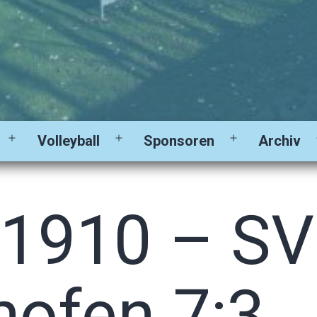
Volleyball
Sponsoren
Archiv
Menü
Menü
Menü
öffnen
öffnen
öffnen
 1910 – SV
hofen 7:3