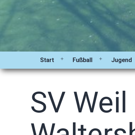
Start
Fußball
Jugend
Menü
Menü
öffnen
öffnen
SV Weil
Walters