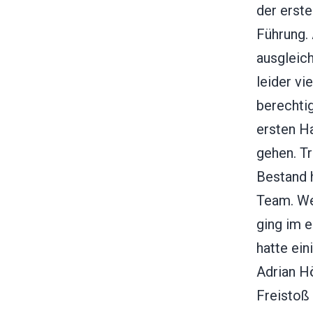
der erste
Führung. 
ausgleic
leider vi
berechtig
ersten Ha
gehen. T
Bestand h
Team. Wei
ging im e
hatte ein
Adrian Hö
Freistoß 