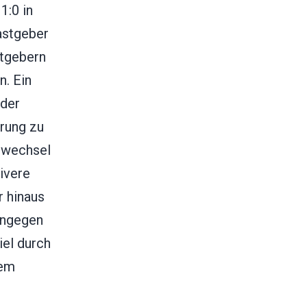
1:0 in
astgeber
stgebern
n. Ein
 der
hrung zu
nwechsel
ivere
r hinaus
hingegen
iel durch
nem