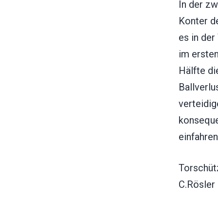
In der zw
Konter de
es in der
im ersten
Hälfte di
Ballverlu
verteidig
konseque
einfahren
Torschüt
C.Rösler 