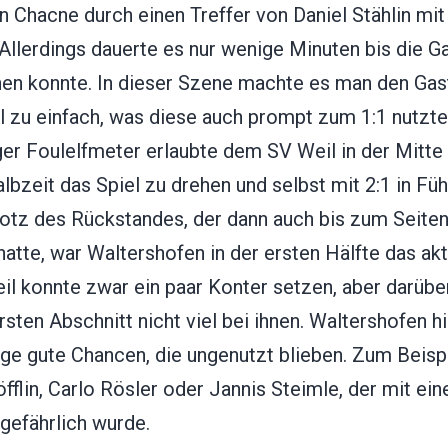
n Chacne durch einen Treffer von Daniel Stählin mit 
Allerdings dauerte es nur wenige Minuten bis die G
hen konnte. In dieser Szene machte es man den Ga
el zu einfach, was diese auch prompt zum 1:1 nutzte
er Foulelfmeter erlaubte dem SV Weil in der Mitte
lbzeit das Spiel zu drehen und selbst mit 2:1 in Fü
rotz des Rückstandes, der dann auch bis zum Seite
atte, war Waltershofen in der ersten Hälfte das akt
l konnte zwar ein paar Konter setzen, aber darübe
rsten Abschnitt nicht viel bei ihnen. Waltershofen 
ige gute Chancen, die ungenutzt blieben. Zum Beisp
fflin, Carlo Rösler oder Jannis Steimle, der mit ei
gefährlich wurde.