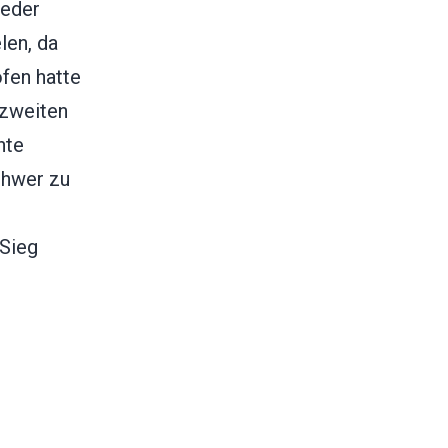
jeder
len, da
ofen hatte
 zweiten
hte
chwer zu
r
 Sieg