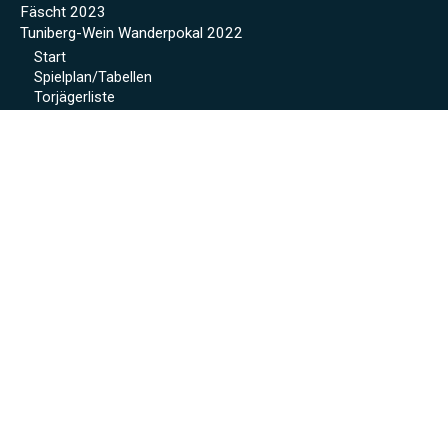
Fäscht 2023
Tuniberg-Wein Wanderpokal 2022
Start
Spielplan/Tabellen
Torjägerliste
Sponsoren
Schmankerl zum WWP 2012
Sport-Wochenende 2022
Projekte 2021
Kunstrasen Eröffnung
Baustellen Tagebuch
Kunstrasen
Beregnung
Flutlicht
Soccer Court
Neue Kabinen
SoccerWatch
Spendenaktion
Verein