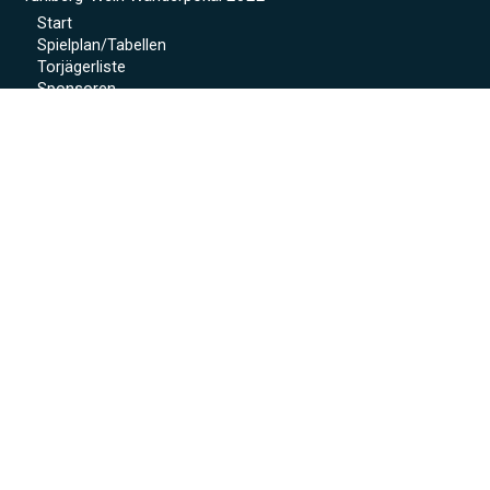
Start
Spielplan/Tabellen
Torjägerliste
Sponsoren
Schmankerl zum WWP 2012
Sport-Wochenende 2022
Projekte 2021
Kunstrasen Eröffnung
Baustellen Tagebuch
Kunstrasen
Beregnung
Flutlicht
Soccer Court
Neue Kabinen
SoccerWatch
Spendenaktion
Verein
Mitgliedschaft
Anmeldeformular