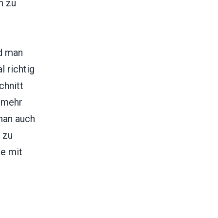
n zu
nd man
 richtig
chnitt
 mehr
man auch
 zu
ge mit