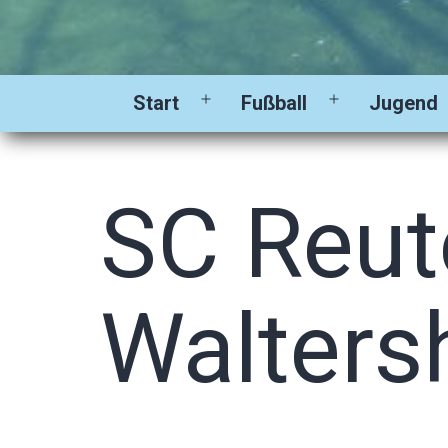
Start
Fußball
Jugend
Menü
Menü
öffnen
öffnen
SC Reut
Walters