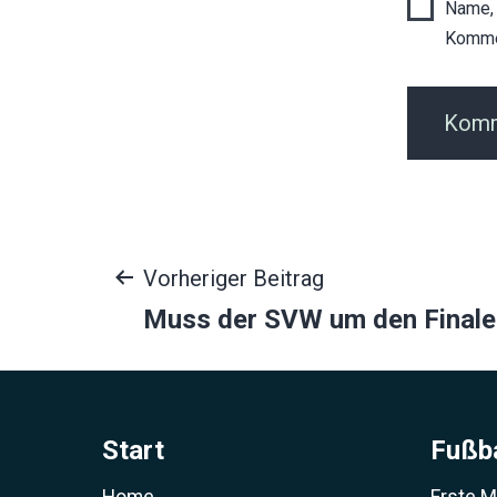
Name, 
Komme
Beitragsnavigat
Vorheriger Beitrag
Muss der SVW um den Finale
Start
Fußba
Home
Erste 