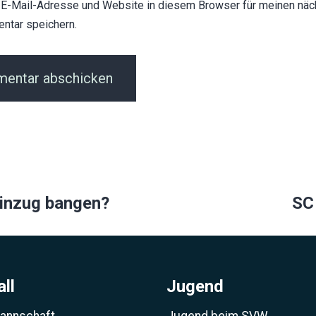
E-Mail-Adresse und Website in diesem Browser für meinen näc
ntar speichern.
ion
inzug bangen?
SC
ll
Jugend
Mannschaft
Jugend beim SVW