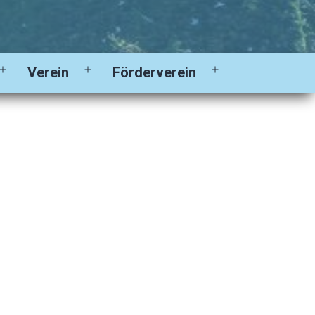
Verein
Förderverein
Menü
Menü
Menü
öffnen
öffnen
öffnen
0