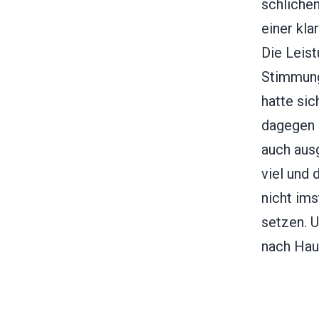
schlichen
einer kla
Die Leist
Stimmung
hatte si
dagegen 
auch aus
viel und
nicht im
setzen. 
nach Hau