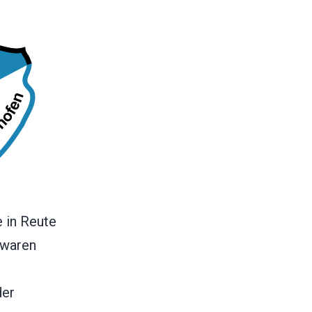
 in Reute
 waren
der