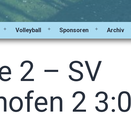
Volleyball
Sponsoren
Archiv
Menü
Menü
Menü
öffnen
öffnen
öffnen
e 2 – SV
hofen 2 3: