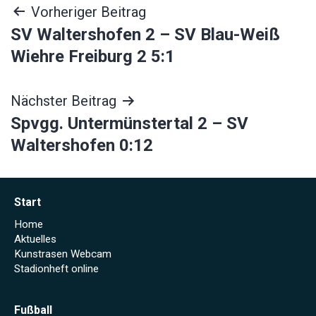
Beitragsnavigation
Vorheriger Beitrag
SV Waltershofen 2 – SV Blau-Weiß
Wiehre Freiburg 2 5:1
Nächster Beitrag
Spvgg. Untermünstertal 2 – SV
Waltershofen 0:12
Start
Home
Aktuelles
Kunstrasen Webcam
Stadionheft online
Fußball