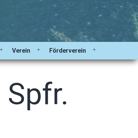
Verein
Förderverein
Menü
Menü
Menü
öffnen
öffnen
öffnen
 Spfr.