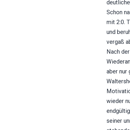
deutliche
Schon na
mit 2:0. 
und beru
vergaß a
Nach der
Wiederanp
aber nur 
Waltersh
Motivati
wieder n
endgültig
seiner u