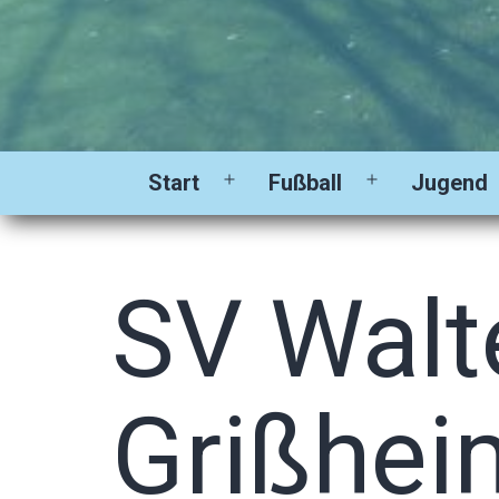
Start
Fußball
Jugend
Menü
Menü
öffnen
öffnen
SV Walt
Grißhei