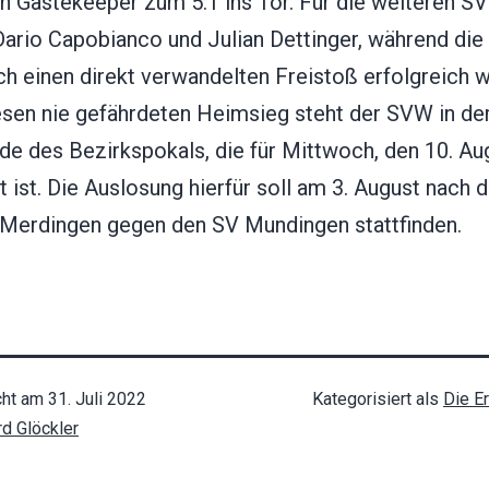
n Gästekeeper zum 5:1 ins Tor. Für die weiteren S
Dario Capobianco und Julian Dettinger, während die
h einen direkt verwandelten Freistoß erfolgreich w
esen nie gefährdeten Heimsieg steht der SVW in der
de des Bezirkspokals, die für Mittwoch, den 10. Au
 ist. Die Auslosung hierfür soll am 3. August nach 
Merdingen gegen den SV Mundingen stattfinden.
cht am
31. Juli 2022
Kategorisiert als
Die E
rd Glöckler