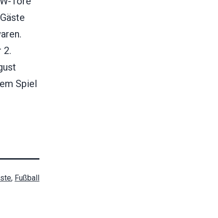
VW-Tore
 Gäste
aren.
 2.
gust
dem Spiel
rste
,
Fußball