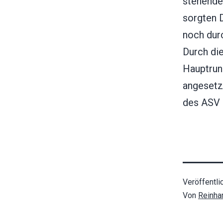
stehende
sorgten 
noch durc
Durch di
Hauptrun
angesetzt
des ASV 
Veröffentli
Von
Reinha