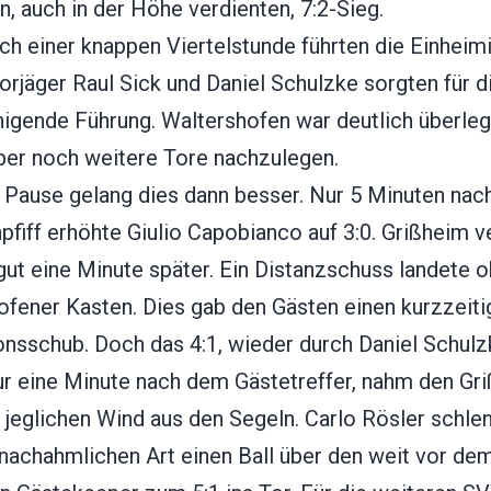
n, auch in der Höhe verdienten, 7:2-Sieg.
ch einer knappen Viertelstunde führten die Einheim
Torjäger Raul Sick und Daniel Schulzke sorgten für d
higende Führung. Waltershofen war deutlich überleg
ber noch weitere Tore nachzulegen.
 Pause gelang dies dann besser. Nur 5 Minuten nac
fiff erhöhte Giulio Capobianco auf 3:0. Grißheim v
gut eine Minute später. Ein Distanzschuss landete 
ofener Kasten. Dies gab den Gästen einen kurzzeiti
onsschub. Doch das 4:1, wieder durch Daniel Schulz
ur eine Minute nach dem Gästetreffer, nahm den Gr
 jeglichen Wind aus den Segeln. Carlo Rösler schlen
nnachahmlichen Art einen Ball über den weit vor de