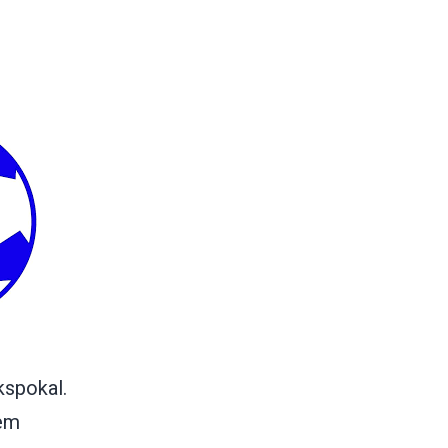
kspokal.
nem