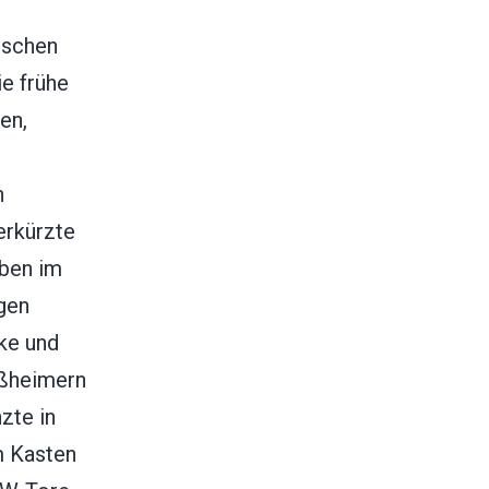
ischen
ie frühe
en,
h
erkürzte
oben im
gen
ke und
ißheimern
zte in
m Kasten