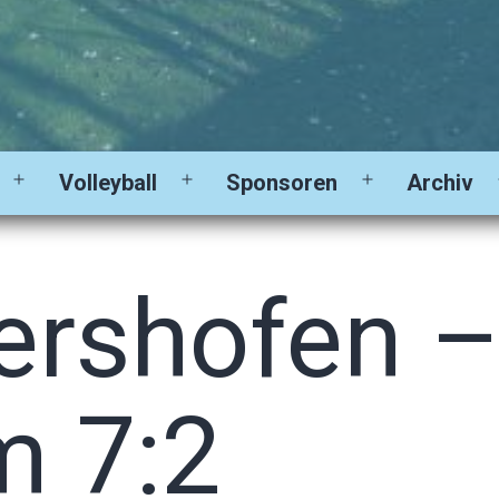
Volleyball
Sponsoren
Archiv
Menü
Menü
Menü
öffnen
öffnen
öffnen
ershofen –
m 7:2