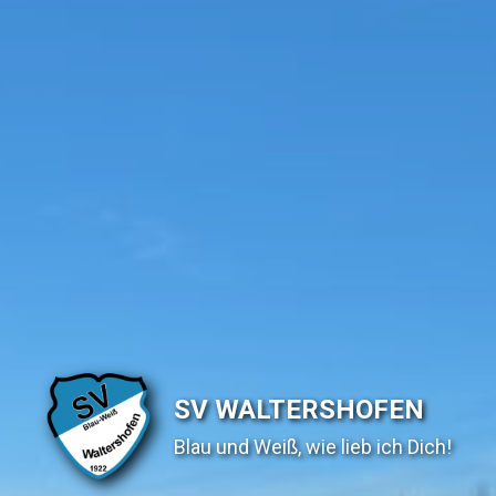
SV WALTERSHOFEN
Blau und Weiß, wie lieb ich Dich!